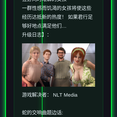
一群性感而饥渴的女孩将使这些
经历达抵新的热度！ 如果君行足
够好地点满足他们…
升级日志】：
游戏解决者： NLT Media
蛇的交响曲
题边话: