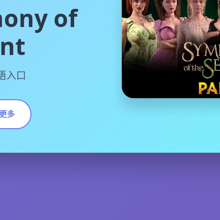
ony of
ent
国语入口
更多